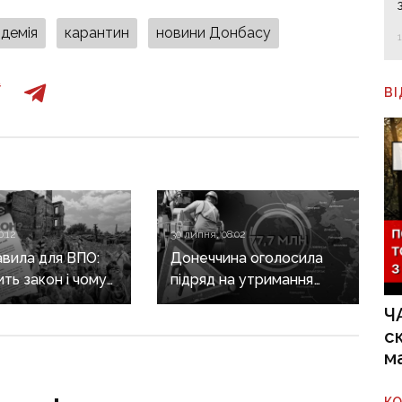
демія
карантин
новини Донбасу
В
0:12
30 липня, 08:02
авила для ВПО:
Донеччина оголосила
ить закон і чому
підряд на утримання
не гарантує
дороги
Ч
а виплат
у Краматорському
с
районі, яку нещодавно
м
вже ремонтували
К