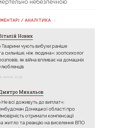
мертельно небезпечною
МЕНТАРІ / АНАЛІТИКА
Віталій Новик
«Тварини чують вибухи раніше
та сильніше, ніж людина»: зоопсихолог
розповів, як війна впливає на домашніх
улюбленців
31 липня, 12:33
Дмитро Михальов
«Не всі доживуть до виплат»:
омбудсман Донецької області про
ймовірність отримати компенсації
за житло та реакцію на виселення ВПО