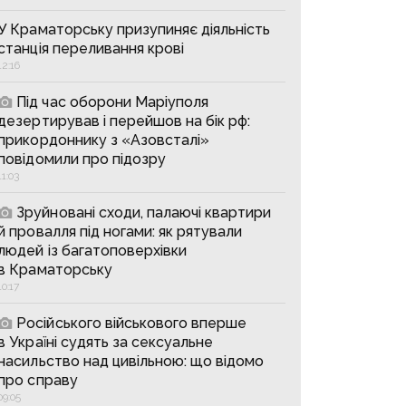
У Краматорську призупиняє діяльність
станція переливання крові
12:16
Під час оборони Маріуполя
дезертирував і перейшов на бік рф:
прикордоннику з «Азовсталі»
повідомили про підозру
11:03
Зруйновані сходи, палаючі квартири
й провалля під ногами: як рятували
людей із багатоповерхівки
в Краматорську
10:17
Російського військового вперше
в Україні судять за сексуальне
насильство над цивільною: що відомо
про справу
09:05