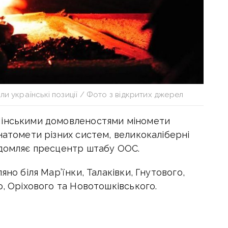
ли українські позиції / Фото з відкритих джерел
Мінськими домовленостями міномети
натомети різних систем, великокаліберні
ідомляє пресцентр штабу ООС.
яно біля Мар’їнки, Талаківки, Гнутового,
о, Оріхового та Новотошківського.
 ручних протитанкових гранатометів мінами
і збройних сил Росії, селище