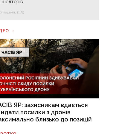
з шелтерів
16 червня, 11:39
ІДЕО
АСІВ ЯР: захисникам вдається
кидати посилки з дронів
аксимально близько до позицій
ОРОТКО