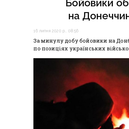
Бойовики об
на Донеччин
16 липня 2020 р., 08:56
За минулу добу бойовики на Донб
по позиціях українських військо