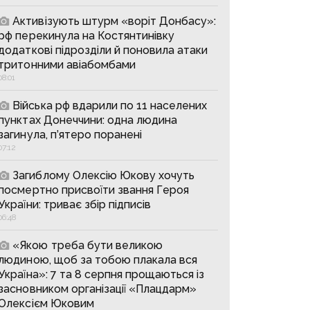
Активізують штурм «воріт Донбасу»:
рф перекинула на Костянтинівку
додаткові підрозділи й поновила атаки
тритонними авіабомбами
08:01
Війська рф вдарили по 11 населених
пунктах Донеччини: одна людина
загинула, п’ятеро поранені
07:12
Загиблому Олексію Юкову хочуть
посмертно присвоїти звання Героя
України: триває збір підписів
06:48
«Якою треба бути великою
людиною, щоб за тобою плакала вся
Україна»: 7 та 8 серпня прощаються із
засновником організації «Плацдарм»
Олексієм Юковим