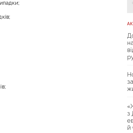
ипадки;
ків;
А
Д
н
в
р
Н
з
в;
ж
«
з
е
й