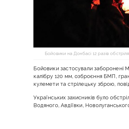
Бойовики на Донбасі 12 разів обстріля
Бойовики застосували заборонені 
калібру 120 мм, озброєння БМП, гра
кулемети та стрілецьку зброю, пов
Українських захисників було обстріл
Водяного, Авдіївки, Новолуганськог
Окрім того, бойовики обстріляли з
ПОМ-2, що перебувають на озброєнн