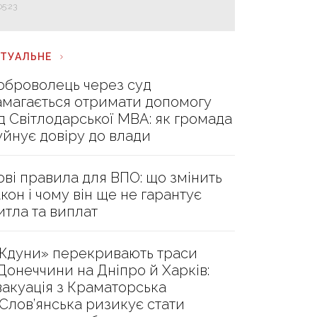
05:23
КТУАЛЬНЕ
оброволець через суд
амагається отримати допомогу
ід Світлодарської МВА: як громада
уйнує довіру до влади
ові правила для ВПО: що змінить
акон і чому він ще не гарантує
итла та виплат
Ждуни» перекривають траси
 Донеччини на Дніпро й Харків:
вакуація з Краматорська
 Слов’янська ризикує стати