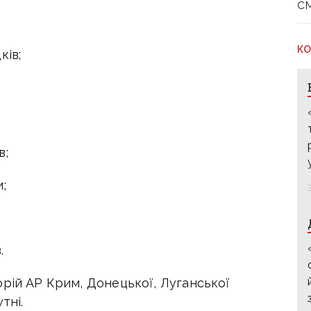
с
КО
ків;
в;
;
.
орій АР Крим, Донецької, Луганської
тні.