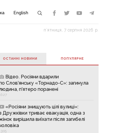
ка
English
пʼятниця, 7 серпня 2026 р.
ОСТАННІ НОВИНИ
ПОПУЛЯРНE
Відео. Росіяни вдарили
по Слов’янську «Торнадо-С»: загинула
людина, п’ятеро поранені
16:27
«Росіяни знищують цілі вулиці»:
з Дружківки триває евакуація, одна з
жінок вирішила виїхати після загибелі
чоловіка
13:05