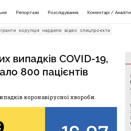
ьне
Репортажі
Розслідування
Коментарі / Аналіти
гранти
корупція
нардепи
відео
спецпроєкти
их випадків COVID-19,
ало 800 пацієнтів
випадків коронавірусної хвороби.