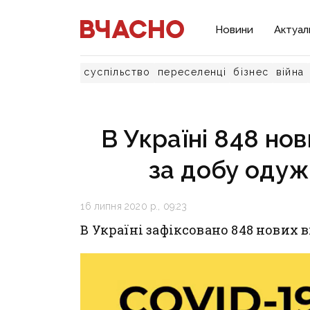
Новини
Актуал
суспільство
переселенці
бізнес
війна
В Україні 848 нов
за добу одуж
16 липня 2020 р., 09:23
В Україні зафіксовано 848 нових 