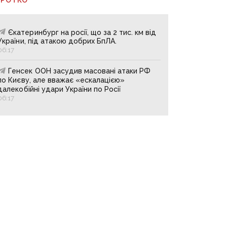
Єкатеринбург на росії, що за 2 тис. км від
України, під атакою добрих БпЛА.
06:17
Генсек ООН засудив масовані атаки РФ
по Києву, але вважає «ескалацією»
далекобійні удари України по Росії
06:17