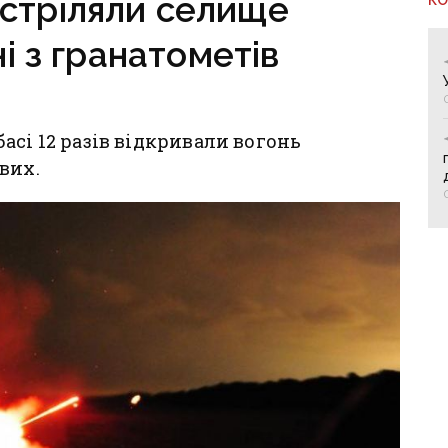
стріляли селище
і з гранатометів
асі 12 разів відкривали вогонь
вих.