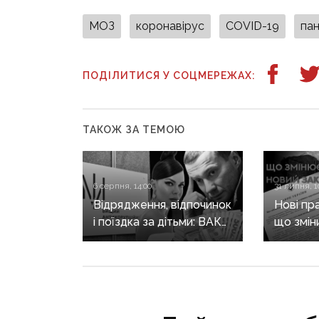
МОЗ
коронавірус
COVID-19
пан
ПОДІЛИТИСЯ У СОЦМЕРЕЖАХ:
ТАКОЖ ЗА ТЕМОЮ
6 серпня, 14:00
31 липня, 1
Відрядження, відпочинок
Нові пр
і поїздка за дітьми: ВАКС
що змін
знову відмовив
він ще 
Кириленкам у виїзді
житла т
за кордон