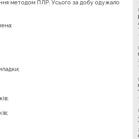
ння методом ПЛР. Усього за добу одужало
лена:
ипадки;
ів;
ів;