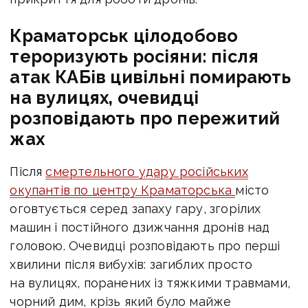
Краматорськ цілодобово
тероризують росіяни: після
атак КАБів цивільні помирають
на вулицях, очевидці
розповідають про пережитий
жах
Після
смертельного удару російських
окупантів по центру Краматорська
місто
оговтується серед запаху гару, згорілих
машин і постійного дзижчання дронів над
головою. Очевидці розповідають про перші
хвилини після вибухів: загиблих просто
на вулицях, поранених із тяжкими травмами,
чорний дим, крізь який було майже