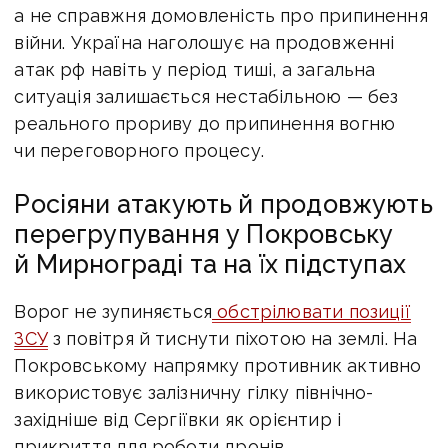
а не справжня домовленість про припинення
війни. Україна наголошує на продовженні
атак рф навіть у період тиші, а загальна
ситуація залишається нестабільною — без
реального прориву до припинення вогню
чи переговорного процесу.
Росіяни атакують й продовжують
перегрупування у Покровську
й Мирнограді та на їх підступах
Ворог не зупиняється
обстрілювати позиції
ЗСУ
з повітря й тиснути піхотою на землі. Н
а
Покровському напрямку
противник активно
використовує залізничну гілку північно-
західніше від Сергіївки як орієнтир і
прикриття для роботи дронів.