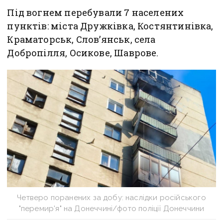
Під вогнем перебували 7 населених
пунктів: міста Дружківка, Костянтинівка,
Краматорськ, Слов’янськ, села
Добропілля, Осикове, Шаврове.
Четверо поранених за добу: наслідки російського
"перемир'я" на Донеччині/фото поліції Донеччини