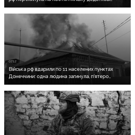
підрозділи й поновила атаки тритонними
авіабомбами
07:12
Війська рф вдарили по 11 населених пунктах
Донеччини: одна людина загинула, п’ятеро
поранені