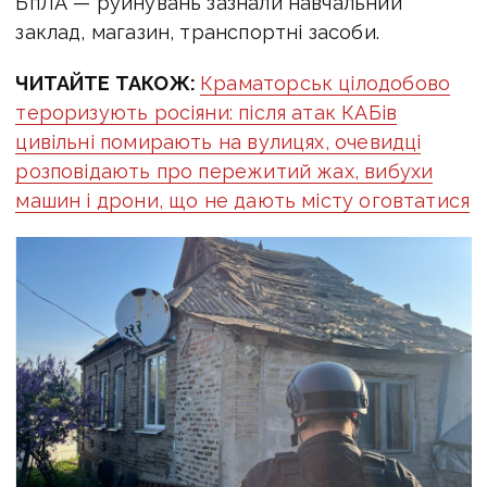
БпЛА — руйнувань зазнали навчальний
заклад, магазин, транспортні засоби.
ЧИТАЙТЕ ТАКОЖ:
Краматорськ цілодобово
тероризують росіяни: після атак КАБів
цивільні помирають на вулицях, очевидці
розповідають про пережитий жах, вибухи
машин і дрони, що не дають місту оговтатися