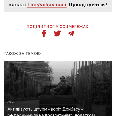
каналі
t.me/vchasnoua
. Приєднуйтеся!
ПОДІЛИТИСЯ У СОЦМЕРЕЖАХ:
ТАКОЖ ЗА ТЕМОЮ
08:01
Активізують штурм «воріт Донбасу»:
рф перекинула на Костянтинівку додаткові