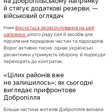
на Добропільському напрямку
й стягує додаткові резерви, —
військовий оглядач
Нині
фіксується перегрупування на цей
напрямок
цілого ряду сил й засобів для
підсилення передових частин та підрозділів.
Ворог активно тисне, однак українські
десантники утримують оборону й подекуди
переходять до контратак.
«Цілих районів вже
не залишилось»: як сьогодні
виглядає прифронтове
Добропілля
Більша частина жителів Добропілля виїхали