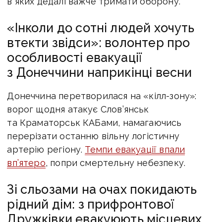
в яких дедалі важче тримати оборону.
«Інколи до сотні людей хочуть
втекти звідси»: волонтер про
особливості евакуації
з Донеччини наприкінці весни
Донеччина перетворилася на «кілл-зону»:
ворог щодня атакує Слов’янськ
та Краматорськ КАБами, намагаючись
перерізати останню вільну логістичну
артерію регіону.
Темпи евакуації впали
вп’ятеро
, попри смертельну небезпеку.
Зі сльозами на очах покидають
рідний дім: з прифронтової
Дружківки евакуюють місцевих