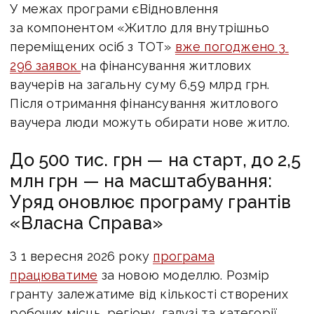
У межах програми єВідновлення
за компонентом «Житло для внутрішньо
переміщених осіб з ТОТ»
вже погоджено 3
296 заявок
на фінансування житлових
ваучерів на загальну суму 6,59 млрд грн.
Після отримання фінансування житлового
ваучера люди можуть обирати нове житло.
До 500 тис. грн — на старт, до 2,5
млн грн — на масштабування:
Уряд оновлює програму грантів
«Власна Справа»
З 1 вересня 2026 року
програма
працюватиме
за новою моделлю. Розмір
гранту залежатиме від кількості створених
робочих місць, регіону, галузі та категорії