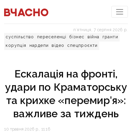
пʼятниця, 7 серпня 2026 р.
суспільство
переселенці
бізнес
війна
гранти
корупція
нардепи
відео
спецпроєкти
Ескалація на фронті,
удари по Краматорську
та крихке «перемир'я»:
важливе за тиждень
10 травня 2026 р., 11:16