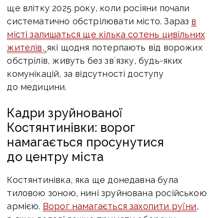
ще влітку 2025 року, коли pociяни почали
систематично обстрілювати місто. Зараз
в
місті залишаться ще кілька сотень цивільних
жителів,
які щодня потерпають від ворожих
обстрілів, живуть без звʼязку, будь-яких
комунікацій, за відсутності доступу
до медицини.
Кадри зруйнованої
Костянтинівки: ворог
намагається просунутися
до центру міста
Костянтинівка, яка ще донедавна була
тиловою зоною, нині зруйнована російською
армією.
Ворог намагається захопити руїни
,