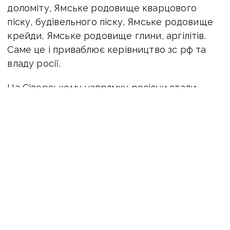
доломіту, Ямське родовище кварцового
піску, будівельного піску, Ямське родовище
крейди, Ямське родовище глини, аргілітів.
Саме це і приваблює керівництво зс рф та
владу росії.
На Сіверському напрямку росіяни стали
частіше атакувати за допомогою артилерії,
в тому числі середньодобова кількість
досягла 170−180 обстрілів. Окупанти
намагаються обійти Сіверськ з напрямку
Серебрянського лісництва, щоб вийти на
відстань, яка дозволяла б їм тримати
Слов’янськ під вогневим контролем
з використанням ствольної артилерії.
«Наголошую на важливості Лиманського