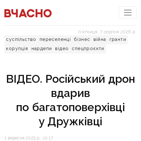
пʼятниця, 7 серпня 2026 р.
суспільство
переселенці
бізнес
війна
гранти
корупція
нардепи
відео
спецпроєкти
ВІДЕО. Російський дрон
вдарив
по багатоповерхівці
у Дружківці
1 вересня 2025 р., 10:17