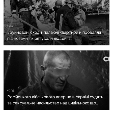
10:17
Зруйновані сходи, палаючі квартири й провалля
під ногами: як рятували людей із
багатоповерхівки в Краматорську
09:05
Російського військового вперше в Україні судять
за сексуальне насильство над цивільною: що
відомо про справу