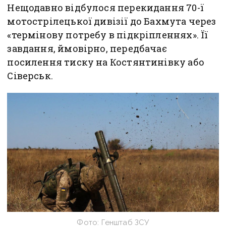
Нещодавно відбулося перекидання 70-ї
мотострілецької дивізії до Бахмута через
«термінову потребу в підкріпленнях». Її
завдання, ймовірно, передбачає
посилення тиску на Костянтинівку або
Сіверськ.
Фото: Генштаб ЗСУ