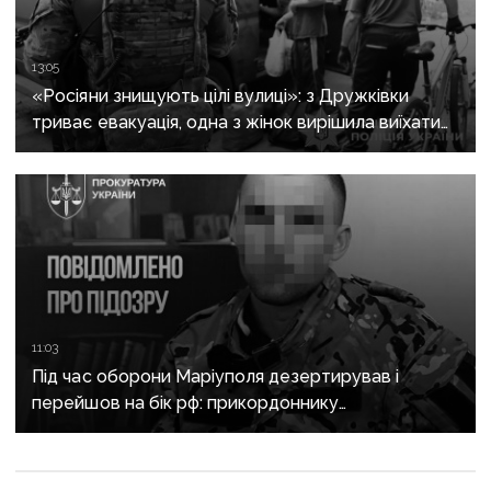
13:05
«Росіяни знищують цілі вулиці»: з Дружківки
триває евакуація, одна з жінок вирішила виїхати
після загибелі чоловіка
11:03
Під час оборони Маріуполя дезертирував і
перейшов на бік рф: прикордоннику
з «Азовсталі» повідомили про підозру