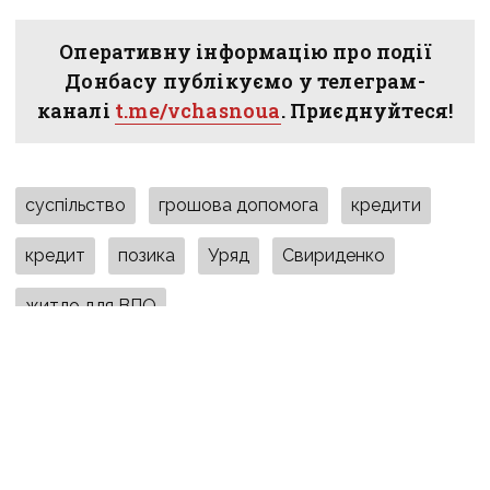
Оперативну інформацію про події
Донбасу публікуємо у телеграм-
каналі
t.me/vchasnoua
. Приєднуйтеся!
суспільство
грошова допомога
кредити
кредит
позика
Уряд
Свириденко
житло для ВПО
ПОДІЛИТИСЯ У СОЦМЕРЕЖАХ: