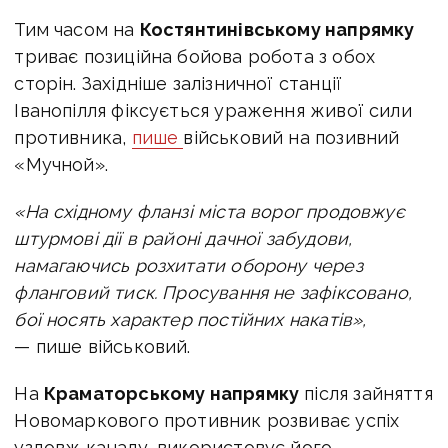
Тим часом на
Костянтинівському напрямку
триває позиційна бойова робота з обох
сторін. Західніше залізничної станції
Іванопілля фіксується ураження живої сили
противника,
пише
військовий на позивний
«Мучной».
«На східному фланзі міста ворог продовжує
штурмові дії в районі дачної забудови,
намагаючись розхитати оборону через
фланговий тиск. Просування не зафіксовано,
бої носять характер постійних накатів»,
— пише військовий.
На
Краматорському напрямку
після зайняття
Новомаркового противник розвиває успіх
уздовж каналу, використовує його