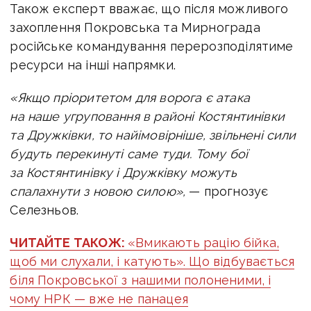
Також експерт вважає, що після можливого
захоплення Покровська та Мирнограда
російське командування перерозподілятиме
ресурси на інші напрямки.
«Якщо пріоритетом для ворога є атака
на наше угруповання в районі Костянтинівки
та Дружківки, то найімовірніше, звільнені сили
будуть перекинуті саме туди. Тому бої
за Костянтинівку і Дружківку можуть
спалахнути з новою силою»,
— прогнозує
Селезньов.
ЧИТАЙТЕ ТАКОЖ:
«Вмикають рацію бійка,
щоб ми слухали, і катують». Що відбувається
біля Покровської з нашими полоненими, і
чому НРК — вже не панацея