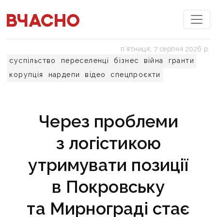
пʼятниця, 7 серпня 2026 р.
суспільство
переселенці
бізнес
війна
гранти
корупція
нардепи
відео
спецпроєкти
Через проблеми
з логістикою
утримувати позиції
в Покровську
та Мирнограді стає