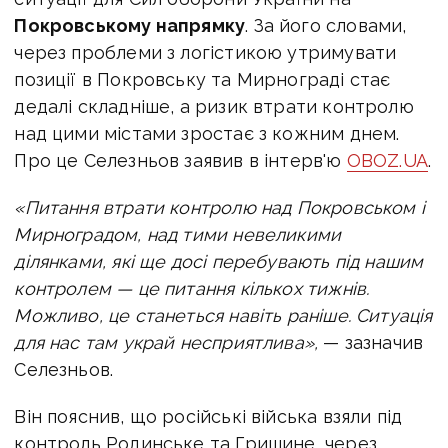
Покровському напрямку
. За його словами,
через проблеми з логістикою утримувати
позиції в Покровську та Мирнограді стає
дедалі складніше, а ризик втрати контролю
над цими містами зростає з кожним днем.
Про це Селезньов заявив в інтерв'ю
OBOZ.UA
.
«Питання втрати контролю над Покровськом і
Мирноградом, над тими невеликими
ділянками, які ще досі перебувають під нашим
контролем — це питання кількох тижнів.
Можливо, це станеться навіть раніше. Ситуація
для нас там украй несприятлива»,
— зазначив
Селезньов.
Він пояснив, що російські війська взяли під
контроль Родинське та Гришине, через