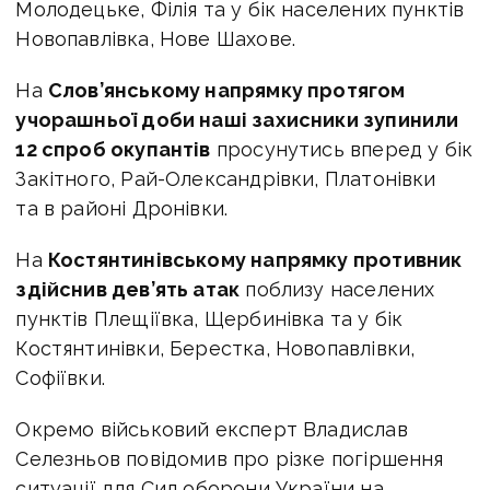
Молодецьке, Філія та у бік населених пунктів
Новопавлівка, Нове Шахове.
На
Слов’янському напрямку протягом
учорашньої доби наші захисники зупинили
12 спроб окупантів
просунутись вперед у бік
Закітного, Рай-Олександрівки, Платонівки
та в районі Дронівки.
На
Костянтинівському напрямку противник
здійснив дев’ять атак
поблизу населених
пунктів Плещіївка, Щербинівка та у бік
Костянтинівки, Берестка, Новопавлівки,
Софіївки.
Окремо військовий експерт Владислав
Селезньов повідомив про різке погіршення
ситуації для Сил оборони України на