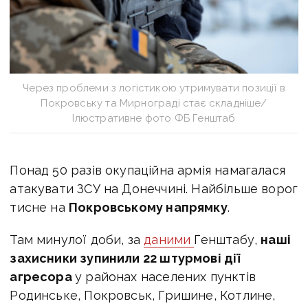
Через проблеми з логістикою утримувати позиції в
Покровську та Мирнограді стає складніше/
Ілюстративне фото ФБ Генштаб
Понад 50 разів окупаційна армія намагалася
атакувати ЗСУ на Донеччині. Найбільше ворог
тисне на
Покровському напрямку
.
Там минулої доби, за
даними
Генштабу,
наші
захисники зупинили 22 штурмові дії
агресора
у районах населених пунктів
Родинське, Покровськ, Гришине, Котлине,